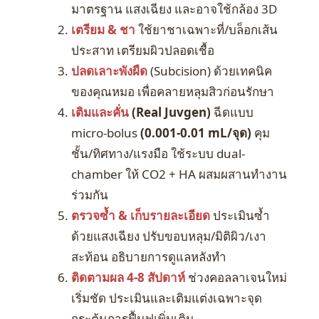
มาตรฐาน แสงเฉียง และอาจใช้กล้อง 3D
เตรียม & ชา
ใช้ยาชาเฉพาะที่/บล็อกเส้น
ประสาท เตรียมผิวปลอดเชื้อ
ปลดเลาะพังผืด
(Subcision) ด้วยเทคนิค
ของคุณหมอ เพื่อคลายหลุมสิวก่อนรักษา
เติมและคั่น
(Real Juvgen)
ฉีดแบบ
micro-bolus
(0.001-0.01 mL/จุด)
คุม
ชั้น/ทิศทาง/แรงมือ ใช้ระบบ dual-
chamber ให้ CO2 + HA ผสมผสานทำงาน
ร่วมกัน
ตรวจซ้ำ & เก็บรายละเอียด
ประเมินซ้ำ
ด้วยแสงเฉียง ปรับขอบหลุม/มิติผิว/เงา
สะท้อน อธิบายการดูแลหลังทำ
ติดตามผล 4-8 สัปดาห์
ช่วงคอลลาเจนใหม่
เริ่มชัด ประเมินและเติมแต่งเฉพาะจุด
กระตุ้นการฟื้นฟูเพิ่มเติม