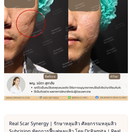
Real Scar Synergy | รักษาหลุมสิว ศัลยกรรมหลุมสิว
Subcision หัตถการฟื้นฟูหลุมสิว โดย Dr.Ramita | Real